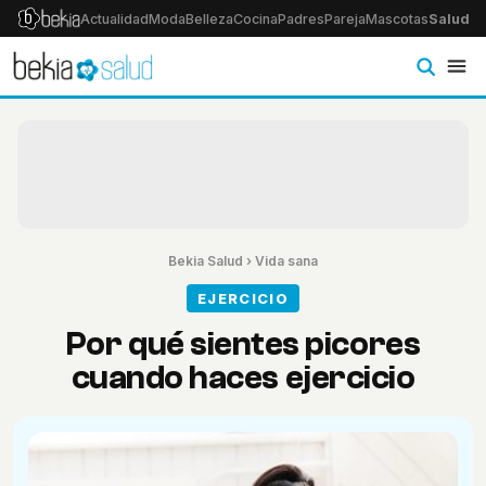
Actualidad
Moda
Belleza
Cocina
Padres
Pareja
Mascotas
Salud
Ps
Bekia Salud
›
Vida sana
EJERCICIO
Por qué sientes picores
cuando haces ejercicio