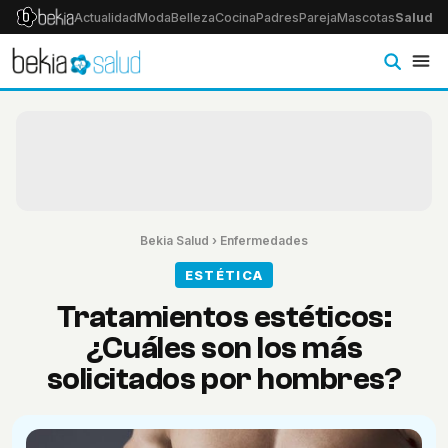
Actualidad
Moda
Belleza
Cocina
Padres
Pareja
Mascotas
Salud
Ps
Bekia Salud
›
Enfermedades
ESTÉTICA
Tratamientos estéticos:
¿Cuáles son los más
solicitados por hombres?