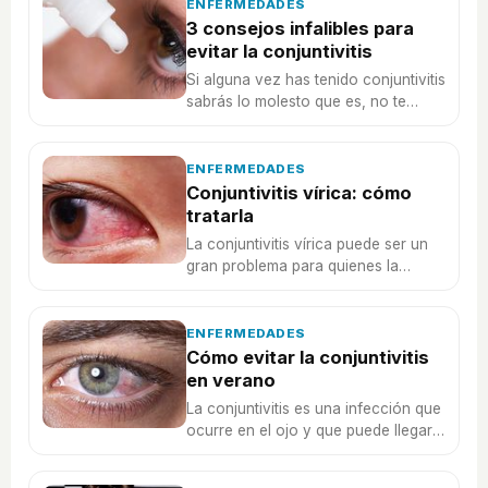
ENFERMEDADES
3 consejos infalibles para
evitar la conjuntivitis
Si alguna vez has tenido conjuntivitis
sabrás lo molesto que es, no te
pierdas estos 3 consejos para
evitarlo.
ENFERMEDADES
Conjuntivitis vírica: cómo
tratarla
La conjuntivitis vírica puede ser un
gran problema para quienes la
padecen, por eso, no te pierdas
cómo tratarla.
ENFERMEDADES
Cómo evitar la conjuntivitis
en verano
La conjuntivitis es una infección que
ocurre en el ojo y que puede llegar a
ser muy molesta. Es necesario
acudir al médico y seguir un