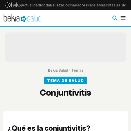
Actualidad
Moda
Belleza
Cocina
Padres
Pareja
Mascotas
Salud
Ps
Bekia Salud
›
Temas
TEMA DE SALUD
Conjuntivitis
¿Qué es la conjuntivitis?