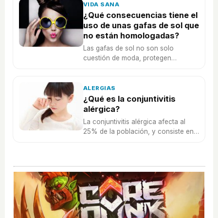
tratamiento.
VIDA SANA
¿Qué consecuencias tiene el
uso de unas gafas de sol que
no están homologadas?
Las gafas de sol no son solo
cuestión de moda, protegen
nuestros ojos. Te contamos las
consecuencias de usar unas gafas
de sol inadecuadas.
ALERGIAS
¿Qué es la conjuntivitis
alérgica?
La conjuntivitis alérgica afecta al
25% de la población, y consiste en
una reacción del ojo a un factor
externo.