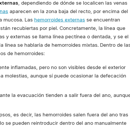
xternas
, dependiendo de dónde se localicen las venas
rnas
aparecen en la zona baja del recto, por encima del
na mucosa. Las
hemorroides externas
se encuentran
están recubiertas por piel. Concretamente, la línea que
s y externas se llama línea pectínea o dentada, y se el
 línea se hablaría de hemorroides mixtas. Dentro de la
dos de hemorroides:
nte inflamadas, pero no son visibles desde el exterior
sa molestias, aunque sí puede ocasionar la defecación
rante la evacuación tienden a salir fuera del ano, aunqu
psos, es decir, las hemorroides salen fuera del ano tras
lo se pueden reintroducir dentro del ano manualmente