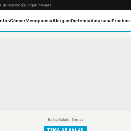
alud
Psicología
Hogar
Fit
Viajes
ntos
Cáncer
Menopausia
Alergias
Dietética
Vida sana
Pruebas
Bekia Salud
›
Temas
TEMA DE SALUD