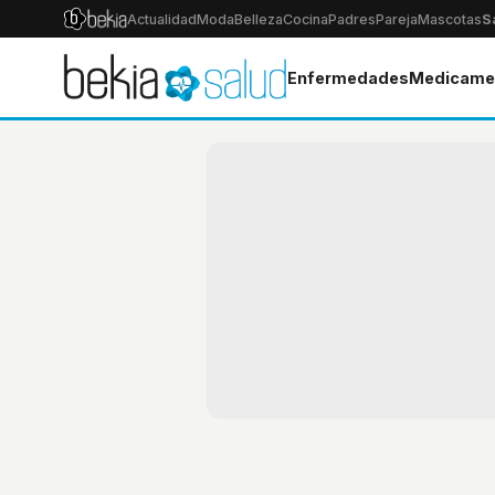
Actualidad
Moda
Belleza
Cocina
Padres
Pareja
Mascotas
S
Enfermedades
Medicame