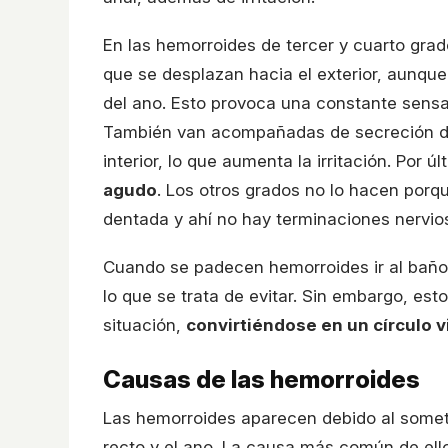
En las hemorroides de tercer y cuarto gra
que se desplazan hacia el exterior, aunque 
del ano. Esto provoca una constante sensa
También van acompañadas de secreción d
interior, lo que aumenta la irritación. Por ú
agudo
. Los otros grados no lo hacen porq
dentada y ahí no hay terminaciones nerviosa
Cuando se padecen hemorroides ir al baño
lo que se trata de evitar. Sin embargo, es
situación,
convirtiéndose en un círculo v
Causas de las hemorroides
Las hemorroides aparecen debido al someti
recto y el ano. La causa más común de ello