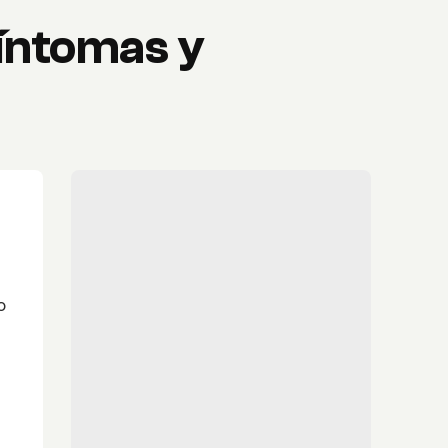
síntomas y
o