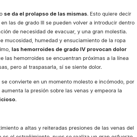
do
se da el prolapso de las mismas
. Esto quiere decir
en las de grado III se pueden volver a introducir dentro
ción de necesidad de evacuar, y una gran molestia.
e mucosidad, humedad y ensuciamiento de la ropa
ltimo,
las hemorroides de grado IV provocan dolor
ue las hemorroides se encuentran próximas a la línea
s, pero al traspasarla, sí se siente dolor.
 se convierte en un momento molesto e incómodo, por
to aumenta la presión sobre las venas y empeora la
icioso
.
miento a altas y reiteradas presiones de las venas del
 es el estreñimiento, pues se realiza un gran esfuerzo