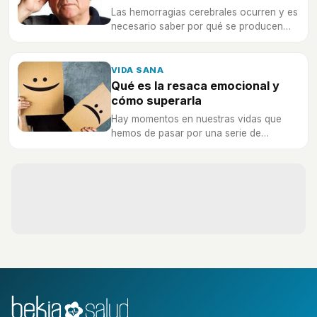
Las hemorragias cerebrales ocurren y es
necesario saber por qué se producen
para poder prevenirlo
VIDA SANA
Qué es la resaca emocional y
cómo superarla
Hay momentos en nuestras vidas que
hemos de pasar por una serie de
experiencias que nos hacen sentir un
gran peso a nuestras espaldas. La
resaca emocional puede hacer que te
sientas así y es necesario aprender a
superarlo.