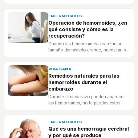
en realidad, es necesario saber qué es
para tratar la colitis cómo es necesario.
ENFERMEDADES
Operación de hemorroides, ¿en
qué consiste y cómo es la
recuperación?
Cuando las hemorroides alcanzan un
tamaño demasiado grande, necesitan ser
extirpadas por cirugía, te contamos todo
lo que necesitas saber sobre esta
intervención.
VIDA SANA
Remedios naturales para las
hemorroides durante el
embarazo
Durante el embarazo pueden aparecer
las hemorroides, no te pierdas estos
remedios naturales para combatirlas.
ENFERMEDADES
Qué es una hemorragia cerebral
y por qué se produce