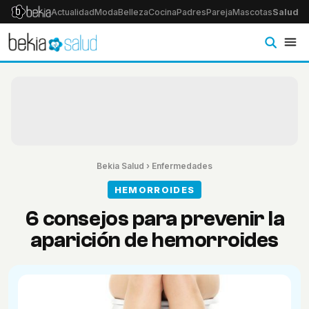
Actualidad
Moda
Belleza
Cocina
Padres
Pareja
Mascotas
Salud
Ps
Bekia Salud
›
Enfermedades
HEMORROIDES
6 consejos para prevenir la
aparición de hemorroides