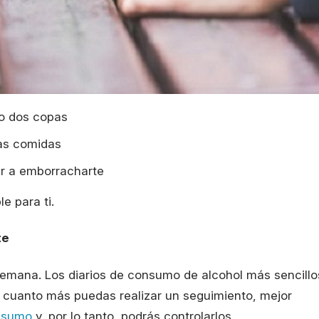
 o dos copas
las comidas
gar a emborracharte
le para ti.
te
semana. Los diarios de consumo de alcohol más sencillo
o cuanto más puedas realizar un seguimiento, mejor
nsumo
y, por lo tanto, podrás controlarlos.