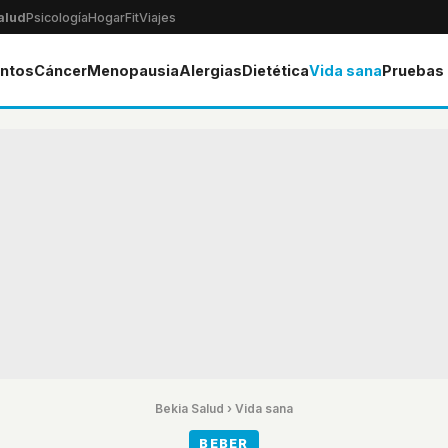
alud
Psicología
Hogar
Fit
Viajes
ntos
Cáncer
Menopausia
Alergias
Dietética
Vida sana
Pruebas
Bekia Salud
›
Vida sana
BEBER