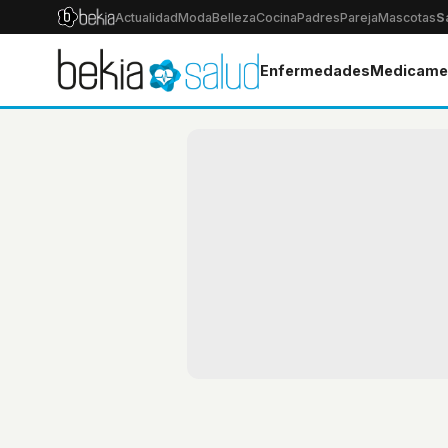
Actualidad
Moda
Belleza
Cocina
Padres
Pareja
Mascotas
S
Enfermedades
Medicame