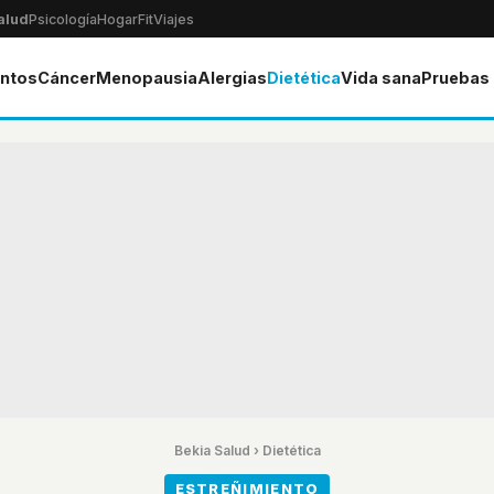
alud
Psicología
Hogar
Fit
Viajes
ntos
Cáncer
Menopausia
Alergias
Dietética
Vida sana
Pruebas
Bekia Salud
›
Dietética
ESTREÑIMIENTO