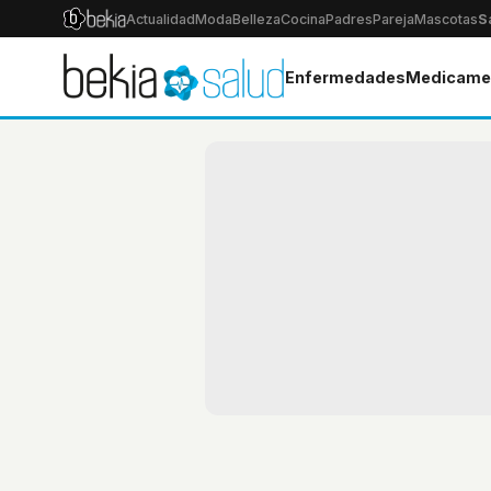
Actualidad
Moda
Belleza
Cocina
Padres
Pareja
Mascotas
S
Enfermedades
Medicame