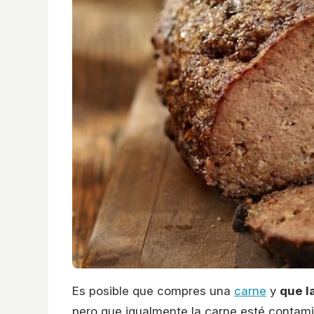
Es posible que compres una
carne
y
que l
pero que igualmente la carne esté conta