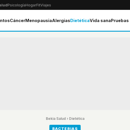
alud
Psicología
Hogar
Fit
Viajes
ntos
Cáncer
Menopausia
Alergias
Dietética
Vida sana
Pruebas
Bekia Salud
›
Dietética
BACTERIAS