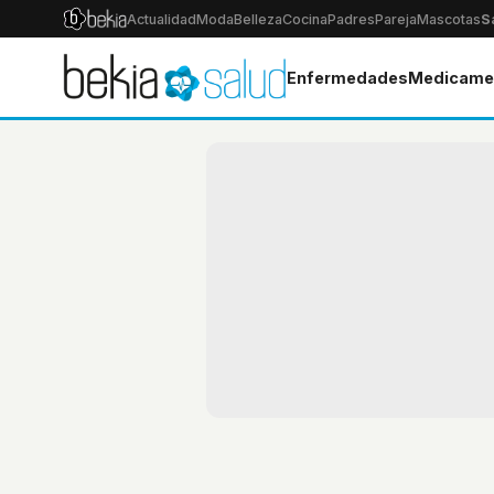
Actualidad
Moda
Belleza
Cocina
Padres
Pareja
Mascotas
S
Enfermedades
Medicame