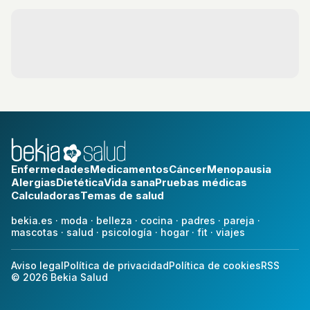
hacer para poder aliviarlos.
Enfermedades
Medicamentos
Cáncer
Menopausia
Alergias
Dietética
Vida sana
Pruebas médicas
Calculadoras
Temas de salud
bekia.es
·
moda
·
belleza
·
cocina
·
padres
·
pareja
·
mascotas
·
salud
·
psicología
·
hogar
·
fit
·
viajes
Aviso legal
Política de privacidad
Política de cookies
RSS
© 2026 Bekia Salud