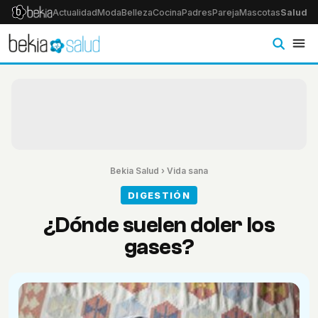
Actualidad
Moda
Belleza
Cocina
Padres
Pareja
Mascotas
Salud
Ps
Bekia Salud
›
Vida sana
DIGESTIÓN
¿Dónde suelen doler los
gases?