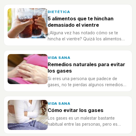
DIETÉTICA
5 alimentos que te hinchan
demasiado el vientre
¿Alguna vez has notado cómo se te
hincha el vientre? Quizá los alimentos
que consumes están relacionados con
eso.
VIDA SANA
Remedios naturales para evitar
los gases
Si eres una persona que padece de
gases, no te pierdas algunos remedios
naturales para evitarlos y sentir alivio.
VIDA SANA
Cómo evitar los gases
Los gases es un malestar bastante
habitual entre las personas, pero es
necesario reconocerlos y saber qué