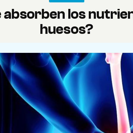
absorben los nutrien
huesos?