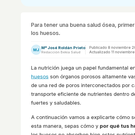
Para tener una buena salud ósea, prime
los huesos.
Mª José Roldán Prieto
Publicado
8 noviembre 2
MJ
Actualizado 11 noviembre
Redacción Bekia Salud
La nutrición juega un papel fundamental en
huesos
son órganos porosos altamente vas
de una red de poros interconectados por c
transporte eficiente de nutrientes dentro 
fuertes y saludables.
A continuación vamos a explicarte cómo s
esta manera, sepas cómo y
por qué tus h
los huesos no absorben bien estos nutrien