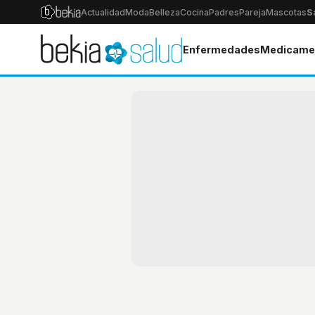
Actualidad
Moda
Belleza
Cocina
Padres
Pareja
Mascotas
S
Enfermedades
Medicame