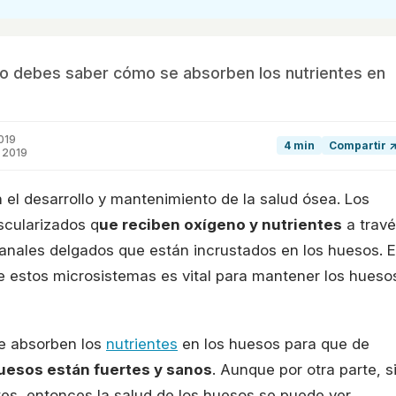
ro debes saber cómo se absorben los nutrientes en
019
4 min
Compartir 
 2019
 el desarrollo y mantenimiento de la salud ósea. Los
cularizados q
ue reciben oxígeno y nutrientes
a trav
anales delgados que están incrustados en los huesos. E
de estos microsistemas es vital para mantener los hueso
e absorben los
nutrientes
en los huesos para que de
uesos están fuertes y sanos
. Aunque por otra parte, s
tes, entonces la salud de los huesos se puede ver