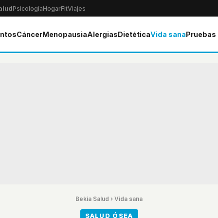
alud
Psicología
Hogar
Fit
Viajes
ntos
Cáncer
Menopausia
Alergias
Dietética
Vida sana
Pruebas
Bekia Salud
›
Vida sana
SALUD ÓSEA