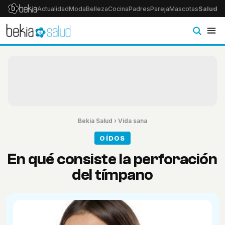
Actualidad
Moda
Belleza
Cocina
Padres
Pareja
Mascotas
Salud
Ps
Bekia Salud
›
Vida sana
OÍDOS
En qué consiste la perforación
del tímpano