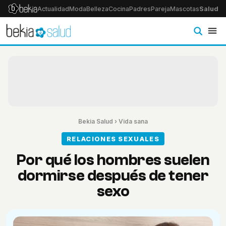
Actualidad
Moda
Belleza
Cocina
Padres
Pareja
Mascotas
Salud
Ps
Bekia Salud
›
Vida sana
RELACIONES SEXUALES
Por qué los hombres suelen
dormirse después de tener
sexo