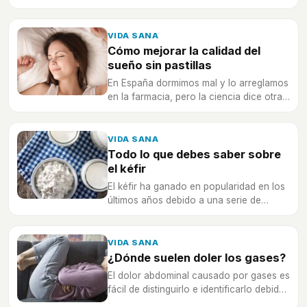
higiene, ¡tu salud depende de ello!
VIDA SANA
Cómo mejorar la calidad del
sueño sin pastillas
En España dormimos mal y lo arreglamos
en la farmacia, pero la ciencia dice otra
cosa: esto es lo que de verdad mejora el
sueño, empezando por lo que haces de
día.
VIDA SANA
Todo lo que debes saber sobre
el kéfir
El kéfir ha ganado en popularidad en los
últimos años debido a una serie de
beneficios que tiene para la salud.
VIDA SANA
¿Dónde suelen doler los gases?
El dolor abdominal causado por gases es
fácil de distinguirlo e identificarlo debido
a alivio que se tiene al expulsarlos.