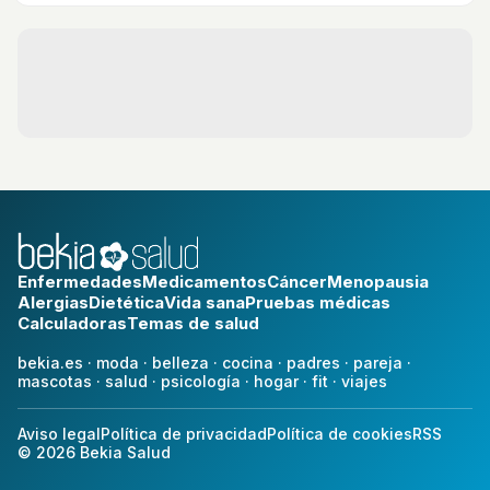
Enfermedades
Medicamentos
Cáncer
Menopausia
Alergias
Dietética
Vida sana
Pruebas médicas
Calculadoras
Temas de salud
bekia.es
·
moda
·
belleza
·
cocina
·
padres
·
pareja
·
mascotas
·
salud
·
psicología
·
hogar
·
fit
·
viajes
Aviso legal
Política de privacidad
Política de cookies
RSS
© 2026 Bekia Salud