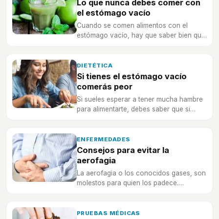
Lo que nunca debes comer con
el estómago vacío
Cuando se comen alimentos con el
estómago vacío, hay que saber bien qué
se come para no dañar al organismo.
DIETÉTICA
Si tienes el estómago vacío
comerás peor
Si sueles esperar a tener mucha hambre
para alimentarte, debes saber que si
tienes el estómago vacío comerás peor
y será una mala decisión para tu salud.
ENFERMEDADES
Consejos para evitar la
aerofagia
La aerofagia o los conocidos gases, son
molestos para quien los padece.
Descubre cómo evitarlos y que no sean
un problema para ti.
PRUEBAS MÉDICAS