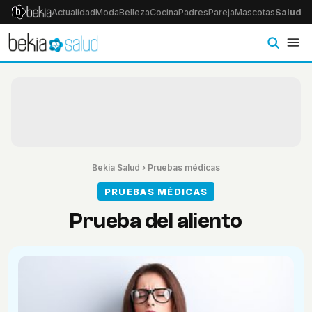
Actualidad
Moda
Belleza
Cocina
Padres
Pareja
Mascotas
Salud
Ps
Bekia Salud
›
Pruebas médicas
PRUEBAS MÉDICAS
Prueba del aliento