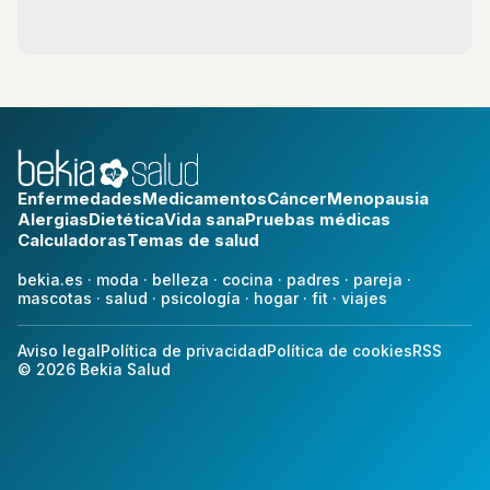
Enfermedades
Medicamentos
Cáncer
Menopausia
Alergias
Dietética
Vida sana
Pruebas médicas
Calculadoras
Temas de salud
bekia.es
·
moda
·
belleza
·
cocina
·
padres
·
pareja
·
mascotas
·
salud
·
psicología
·
hogar
·
fit
·
viajes
Aviso legal
Política de privacidad
Política de cookies
RSS
© 2026 Bekia Salud