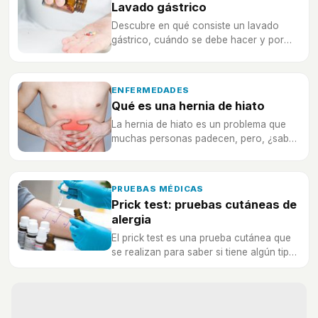
Lavado gástrico
Descubre en qué consiste un lavado
gástrico, cuándo se debe hacer y por
qué se tiene que realizar esta prueba
médica.
ENFERMEDADES
Qué es una hernia de hiato
La hernia de hiato es un problema que
muchas personas padecen, pero, ¿sabes
qué es exactamente esta dolencia?
PRUEBAS MÉDICAS
Prick test: pruebas cutáneas de
alergia
El prick test es una prueba cutánea que
se realizan para saber si tiene algún tipo
de reacción alérgica.