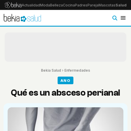
Actualidad
Moda
Belleza
Cocina
Padres
Pareja
Mascotas
Salud
Ps
Bekia Salud
›
Enfermedades
ANO
Qué es un absceso perianal