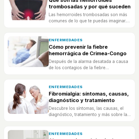
Qué son las hemorroides
trombosadas y por qué suceden
Las hemorroides trombosadas son más
comunes de lo que te puedas imaginar.
Descubre todo lo que tienes que saber
sobre ellas.
ENFERMEDADES
Cómo prevenir la fiebre
hemorrágica de Crimea-Congo
Después de la alarma desatada a causa
de los contagios de la fiebre
hemorrágica de Crimea-Congo es
necesario que sepas cómo puedes
prevenir que a ti también te ocurra.
ENFERMEDADES
Fibromialgia: síntomas, causas,
diagnóstico y tratamiento
Descubre los síntomas, las causas, el
diagnóstico, tratamiento y más sobre la
fibromialgia, una enfermedad poco
reconocida pero muy sufrida.
ENFERMEDADES