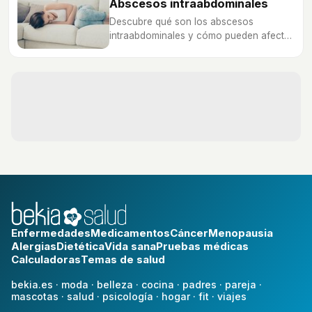
Abscesos intraabdominales
Descubre qué son los abscesos
intraabdominales y cómo pueden afectar
a tu salud, ¿quién está en riesgo y cómo
se diagnostica?
Enfermedades
Medicamentos
Cáncer
Menopausia
Alergias
Dietética
Vida sana
Pruebas médicas
Calculadoras
Temas de salud
bekia.es
·
moda
·
belleza
·
cocina
·
padres
·
pareja
·
mascotas
·
salud
·
psicología
·
hogar
·
fit
·
viajes