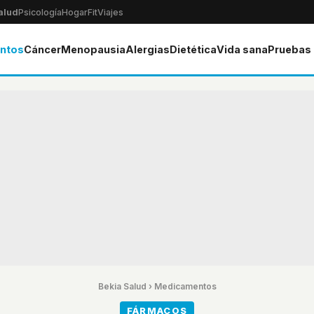
alud
Psicología
Hogar
Fit
Viajes
ntos
Cáncer
Menopausia
Alergias
Dietética
Vida sana
Pruebas
Bekia Salud
›
Medicamentos
FÁRMACOS