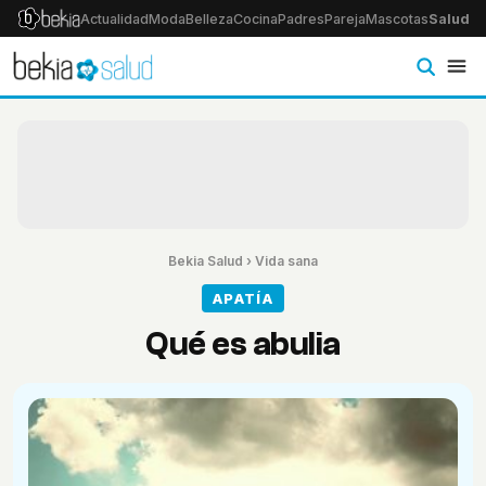
Actualidad
Moda
Belleza
Cocina
Padres
Pareja
Mascotas
Salud
Ps
Bekia Salud
›
Vida sana
APATÍA
Qué es abulia