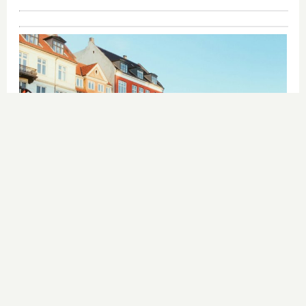
¿De verdad hacen esto?
Costumbres que rompen todos los
esquemas