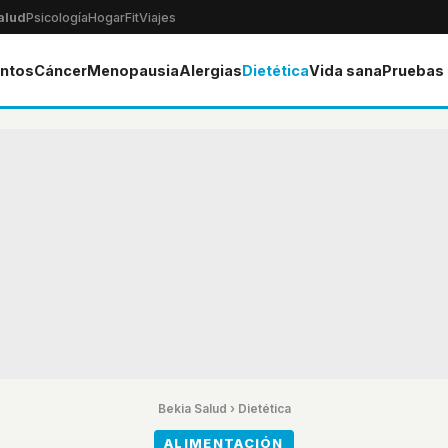
alud
Psicología
Hogar
Fit
Viajes
ntos
Cáncer
Menopausia
Alergias
Dietética
Vida sana
Pruebas
Bekia Salud
›
Dietética
ALIMENTACIÓN