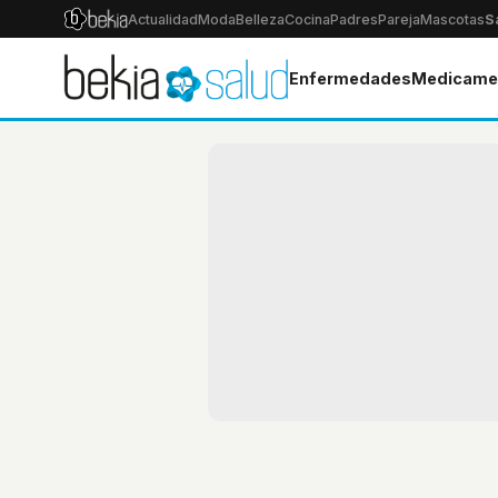
Actualidad
Moda
Belleza
Cocina
Padres
Pareja
Mascotas
S
Enfermedades
Medicame