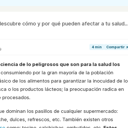
escubre cómo y por qué pueden afectar a tu salud..
4 min
Compartir 
9
iencia de lo peligrosos que son para la salud los
 consumiendo por la gran mayoría de la población
ico de los alimentos para garantizar la inocuidad de lo
ca o los productos lácteos; la preocupación radica en
e procesados.
ue dominan los pasillos de cualquier supermercado:
che, dulces, refrescos, etc. También existen otros
so
como: tocino, salchichas, embutidos, etc.
Estos