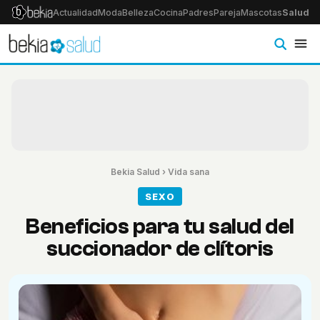
Actualidad
Moda
Belleza
Cocina
Padres
Pareja
Mascotas
Salud
Ps
Bekia Salud
›
Vida sana
SEXO
Beneficios para tu salud del
succionador de clítoris