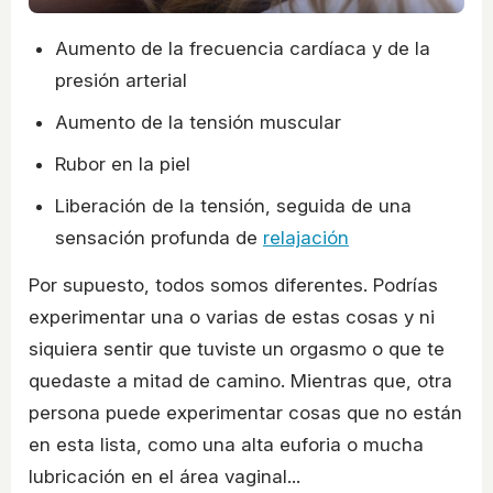
Aumento de la frecuencia cardíaca y de la
presión arterial
Aumento de la tensión muscular
Rubor en la piel
Liberación de la tensión, seguida de una
sensación profunda de
relajación
Por supuesto, todos somos diferentes. Podrías
experimentar una o varias de estas cosas y ni
siquiera sentir que tuviste un orgasmo o que te
quedaste a mitad de camino. Mientras que, otra
persona puede experimentar cosas que no están
en esta lista, como una alta euforia o mucha
lubricación en el área vaginal...