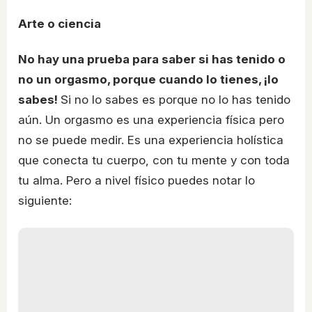
Arte o ciencia
No hay una prueba para saber si has tenido o
no un orgasmo, porque cuando lo tienes, ¡lo
sabes!
Si no lo sabes es porque no lo has tenido
aún. Un orgasmo es una experiencia física pero
no se puede medir. Es una experiencia holística
que conecta tu cuerpo, con tu mente y con toda
tu alma. Pero a nivel físico puedes notar lo
siguiente: