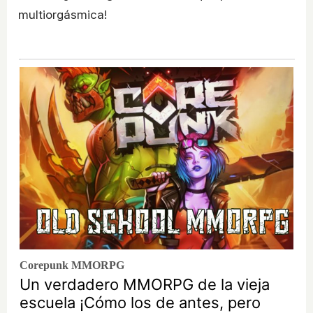
multiorgásmica!
Corepunk MMORPG
Un verdadero MMORPG de la vieja
escuela ¡Cómo los de antes, pero