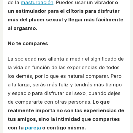
de la
masturbación
. Puedes usar un vibrador
o
un estimulador para el clítoris para disfrutar
más del placer sexual y llegar más fácilmente
al orgasmo.
No te compares
La sociedad nos alienta a medir el significado de
la vida en función de las experiencias de todos
los demás, por lo que es natural comparar. Pero
a la larga, serás más feliz y tendrás más tiempo
y espacio para disfrutar del sexo, cuando dejes
de compararte con otras personas.
Lo que
realmente importa no son las experiencias de
tus amigos, sino la intimidad que compartes
con tu
pareja
o contigo mismo.