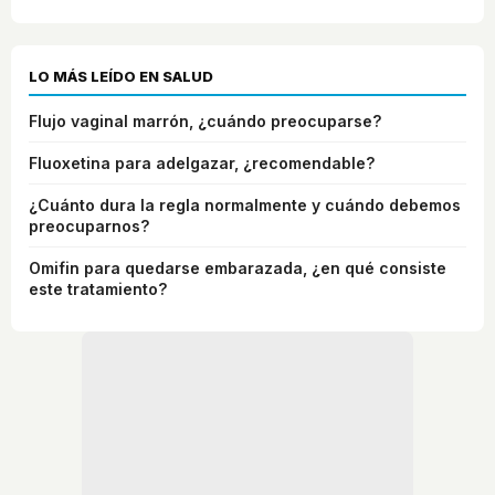
LO MÁS LEÍDO EN SALUD
Flujo vaginal marrón, ¿cuándo preocuparse?
Fluoxetina para adelgazar, ¿recomendable?
¿Cuánto dura la regla normalmente y cuándo debemos
preocuparnos?
Omifin para quedarse embarazada, ¿en qué consiste
este tratamiento?