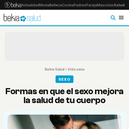
Actualidad
Moda
Belleza
Cocina
Padres
Pareja
Mascotas
Salud
Ps
Bekia Salud
›
Vida sana
SEXO
Formas en que el sexo mejora
la salud de tu cuerpo