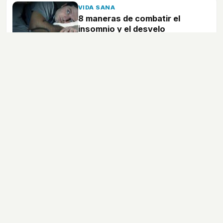
VIDA SANA
8 maneras de combatir el
insomnio y el desvelo
Desvelarnos en medio de la noche es
una situación tormentosa, te ayudamos a
evitarlo y combatirlo.
Enfermedades
Medicamentos
Cáncer
Menopausia
Alergias
Dietética
Vida sana
Pruebas médicas
Calculadoras
Temas de salud