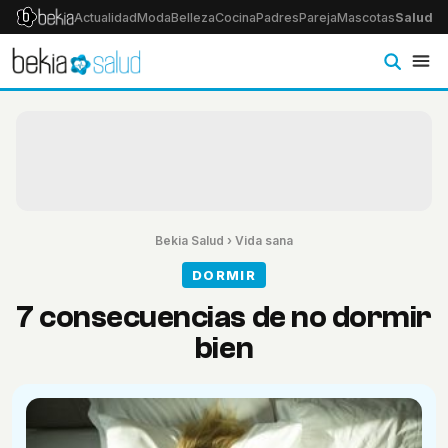
Actualidad
Moda
Belleza
Cocina
Padres
Pareja
Mascotas
Salud
Ps
Bekia Salud
›
Vida sana
DORMIR
7 consecuencias de no dormir
bien