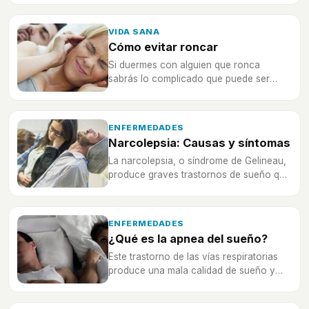
conocer qué es para poder buscar
soluciones a esto.
VIDA SANA
Cómo evitar roncar
Si duermes con alguien que ronca
sabrás lo complicado que puede ser
dormir con una persona de este tipo. En
caso de que seas tú quien ronca lo
mejor será buscar remedios para
ENFERMEDADES
evitarlo.
Narcolepsia: Causas y síntomas
La narcolepsia, o síndrome de Gelineau,
produce graves trastornos de sueño que
hace quedarse dormido al que lo sufre
incluso en las situaciones más
inesperadas.
ENFERMEDADES
¿Qué es la apnea del sueño?
Este trastorno de las vías respiratorias
produce una mala calidad de sueño y
descanso, afecta a una 4% de las
personas adultas.