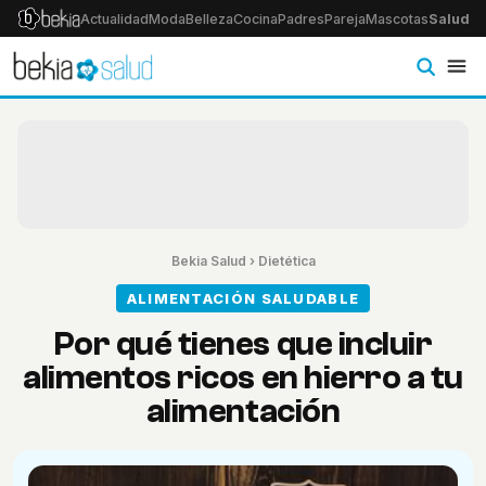
Actualidad
Moda
Belleza
Cocina
Padres
Pareja
Mascotas
Salud
Ps
Bekia Salud
›
Dietética
ALIMENTACIÓN SALUDABLE
Por qué tienes que incluir
alimentos ricos en hierro a tu
alimentación