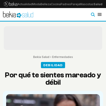
Actualidad
Moda
Belleza
Cocina
Padres
Pareja
Mascotas
Salud
Ps
Bekia Salud
›
Enfermedades
DEBILIDAD
Por qué te sientes mareado y
débil