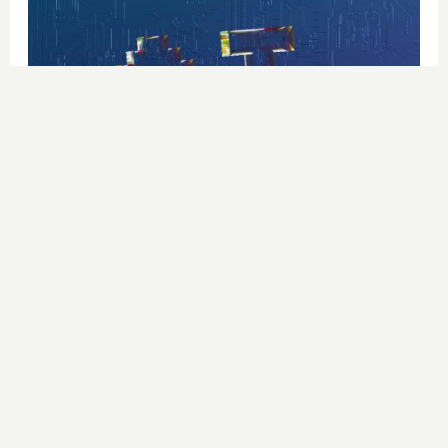
Se dijeron… y pasó
Esto ya forma parte de tu vida,
aunque no lo notes