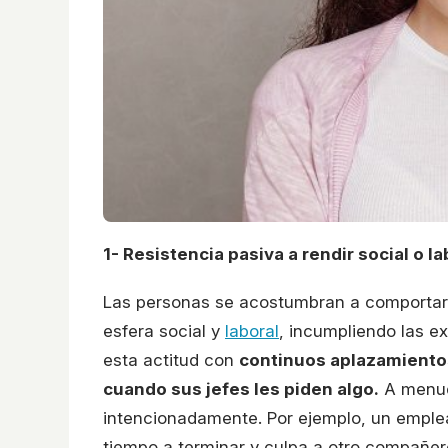
1- Resistencia pasiva a rendir social o 
Las personas se acostumbran a comportars
esfera social y
laboral
, incumpliendo las ex
esta actitud con
continuos aplazamientos 
cuando sus jefes les piden algo.
A menud
intencionadamente. Por ejemplo, un emplea
tiempo a terminar y culpa a otro compañer