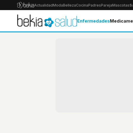
Actualidad
Moda
Belleza
Cocina
Padres
Pareja
Mascotas
S
Enfermedades
Medicame