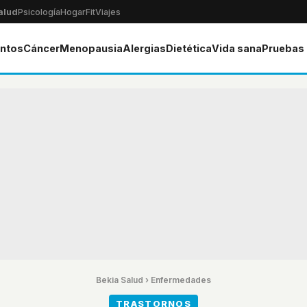
alud
Psicología
Hogar
Fit
Viajes
ntos
Cáncer
Menopausia
Alergias
Dietética
Vida sana
Pruebas
Bekia Salud
›
Enfermedades
TRASTORNOS