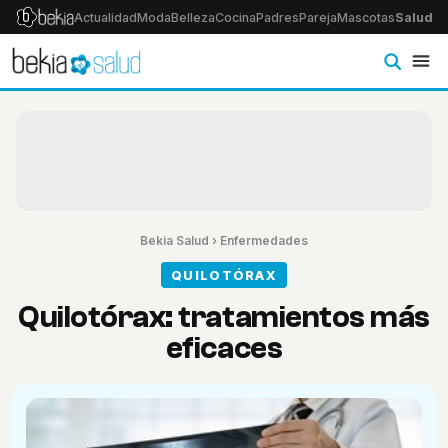
Actualidad
Moda
Belleza
Cocina
Padres
Pareja
Mascotas
Salud
Ps
Bekia Salud
›
Enfermedades
QUILOTÓRAX
Quilotórax: tratamientos más
eficaces