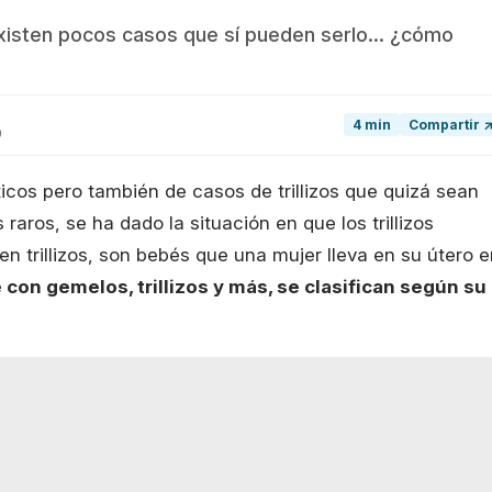
existen pocos casos que sí pueden serlo... ¿cómo
4 min
Compartir 
9
os pero también de casos de trillizos que quizá sean
raros, se ha dado la situación en que los trillizos
 trillizos, son bebés que una mujer lleva en su útero e
con gemelos, trillizos y más, se clasifican según su