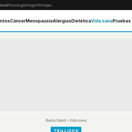
alud
Psicología
Hogar
Fit
Viajes
ntos
Cáncer
Menopausia
Alergias
Dietética
Vida sana
Pruebas
Bekia Salud
›
Vida sana
TRILLIZOS