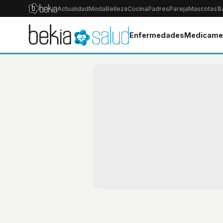
Actualidad
Moda
Belleza
Cocina
Padres
Pareja
Mascotas
S
Enfermedades
Medicame