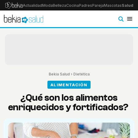
Actualidad
Moda
Belleza
Cocina
Padres
Pareja
Mascotas
Salud
Ps
Bekia Salud
›
Dietética
ALIMENTACIÓN
¿Qué son los alimentos
enriquecidos y fortificados?