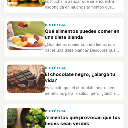
Es mucha la azúcar que se encuentra
escondida en muchos alimentos que
piensas que apenas tienen, ¡te vas a
sorprender!
DIETÉTICA
Qué alimentos puedes comer en
una dieta blanda
¿Qué debes comer cuando tienes que
hacer una dieta blanda? Descubre qué
es y para qué sirve
DIETÉTICA
El chocolate negro, ¿alarga tu
vida?
Es sabido que el chocolate negro tiene
beneficios para la salud, pero, ¿también
te alarga la vida?
DIETÉTICA
Alimentos que provocan que tus
heces sean verdes