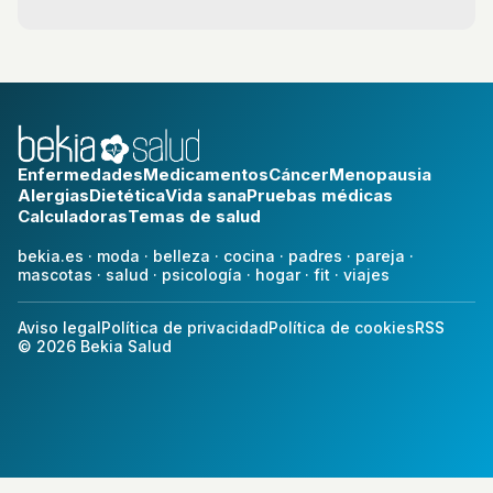
Enfermedades
Medicamentos
Cáncer
Menopausia
Alergias
Dietética
Vida sana
Pruebas médicas
Calculadoras
Temas de salud
bekia.es
·
moda
·
belleza
·
cocina
·
padres
·
pareja
·
mascotas
·
salud
·
psicología
·
hogar
·
fit
·
viajes
Aviso legal
Política de privacidad
Política de cookies
RSS
© 2026 Bekia Salud