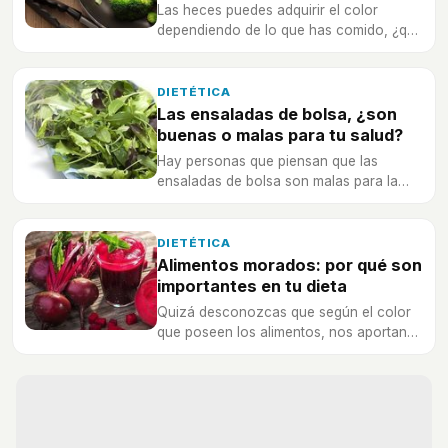
Las heces puedes adquirir el color
dependiendo de lo que has comido, ¿qué
alimentos hacen que tus heces sean
verdes?
DIETÉTICA
Las ensaladas de bolsa, ¿son
buenas o malas para tu salud?
Hay personas que piensan que las
ensaladas de bolsa son malas para la
salud, ¿esto es realmente cierto?
DIETÉTICA
Alimentos morados: por qué son
importantes en tu dieta
Quizá desconozcas que según el color
que poseen los alimentos, nos aportan
diferentes nutrientes. ¡Descubre todo lo
que te aportan los alimentos de color
morado!