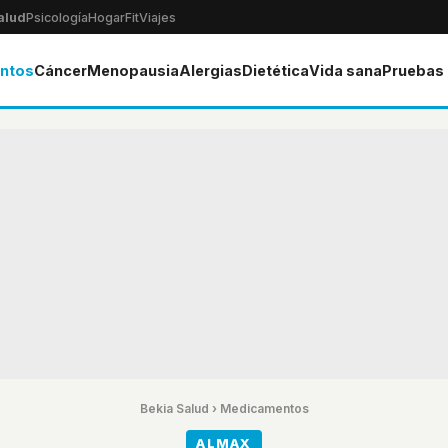
alud
Psicología
Hogar
Fit
Viajes
ntos
Cáncer
Menopausia
Alergias
Dietética
Vida sana
Pruebas
Bekia Salud
›
Medicamentos
ALMAX