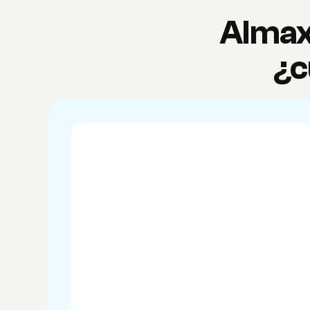
Almax
¿c