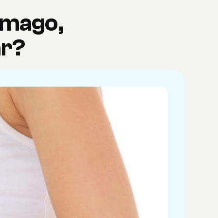
ómago,
ar?