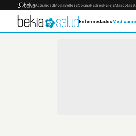
Actualidad
Moda
Belleza
Cocina
Padres
Pareja
Mascotas
S
Enfermedades
Medicame