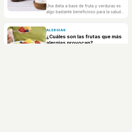
Una dieta a base de fruta y verduras es
algo bastante beneficioso para la salud y
para el organismo
ALERGIAS
¿Cuáles son las frutas que más
alergias provocan?
En los últimos diez años la alergia a la
fruta se ha incrementado de una manera
notable sobre todo en la población joven
VIDA SANA
Cuáles son las mejores frutas
para tomar en el desayuno
A la hora de llevar una dieta saludable, la
fruta es uno de los alimentos que no
puede faltar en la misma
VIDA SANA
Diferencias entre vegano,
vegetariano y flexitariano