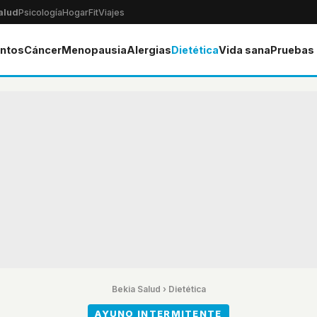
alud
Psicología
Hogar
Fit
Viajes
ntos
Cáncer
Menopausia
Alergias
Dietética
Vida sana
Pruebas
Bekia Salud
›
Dietética
AYUNO INTERMITENTE