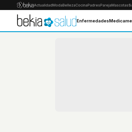
Actualidad
Moda
Belleza
Cocina
Padres
Pareja
Mascotas
S
Enfermedades
Medicame