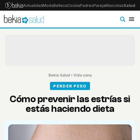
Actualidad
Moda
Belleza
Cocina
Padres
Pareja
Mascotas
Salud
Ps
Bekia Salud
›
Vida sana
PERDER PESO
Cómo prevenir las estrías si
estás haciendo dieta