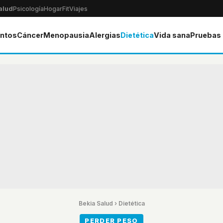
alud
Psicología
Hogar
Fit
Viajes
ntos
Cáncer
Menopausia
Alergias
Dietética
Vida sana
Pruebas
Bekia Salud
›
Dietética
PERDER PESO