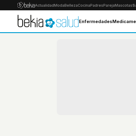
Actualidad
Moda
Belleza
Cocina
Padres
Pareja
Mascotas
S
Enfermedades
Medicame