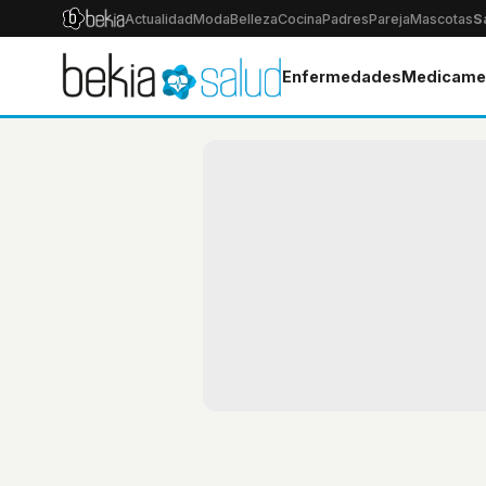
Actualidad
Moda
Belleza
Cocina
Padres
Pareja
Mascotas
S
Enfermedades
Medicame