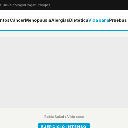
alud
Psicología
Hogar
Fit
Viajes
ntos
Cáncer
Menopausia
Alergias
Dietética
Vida sana
Pruebas
Bekia Salud
›
Vida sana
EJERCICIO INTENSO