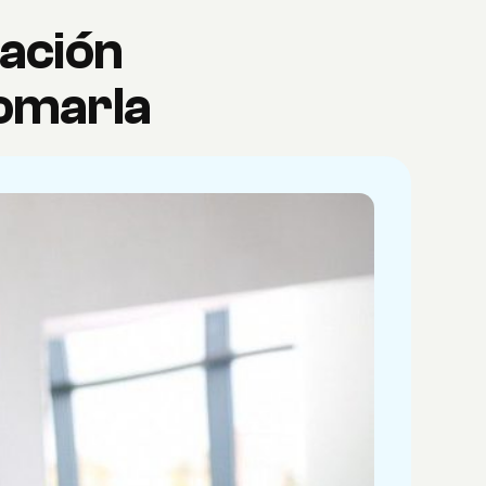
ración
omarla