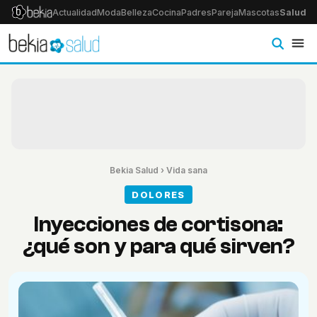
Actualidad
Moda
Belleza
Cocina
Padres
Pareja
Mascotas
Salud
Ps
Bekia Salud
›
Vida sana
DOLORES
Inyecciones de cortisona:
¿qué son y para qué sirven?