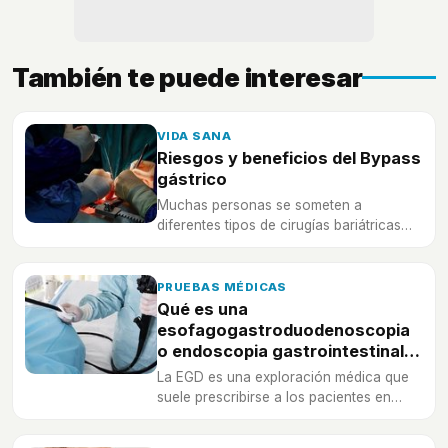
También te puede interesar
VIDA SANA
Riesgos y beneficios del Bypass
gástrico
Muchas personas se someten a
diferentes tipos de cirugías bariátricas
para bajar de peso. ¿Cuáles son los
riesgos y los beneficios de este tipo de
intervención?
PRUEBAS MÉDICAS
Qué es una
esofagogastroduodenoscopia
o endoscopia gastrointestinal
alta
La EGD es una exploración médica que
suele prescribirse a los pacientes en
caso de vómitos y náuseas inexplicables
o dolor abdominal continuado. Aquí