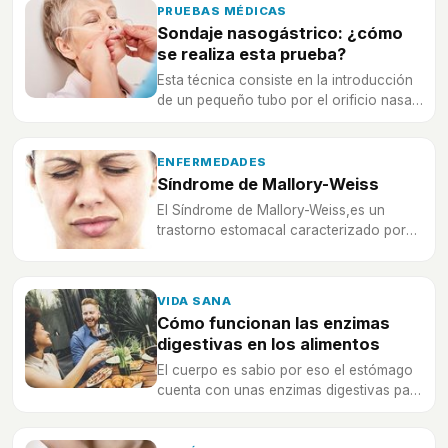
tienes más información sobre esta
PRUEBAS MÉDICAS
prueba.
Sondaje nasogástrico: ¿cómo
se realiza esta prueba?
Esta técnica consiste en la introducción
de un pequeño tubo por el orificio nasal
o la boca, siendo necesaria en casos de
pacientes que no pueden alimentarse por
sí mismos o en intoxicaciones.
ENFERMEDADES
Síndrome de Mallory-Weiss
El Síndrome de Mallory-Weiss,es un
trastorno estomacal caracterizado por
una serie de lesiones que se producen
en el esófago.
VIDA SANA
Cómo funcionan las enzimas
digestivas en los alimentos
El cuerpo es sabio por eso el estómago
cuenta con unas enzimas digestivas para
descomponer los alimentos y
transformarlo en energía. ¿Sabes cómo