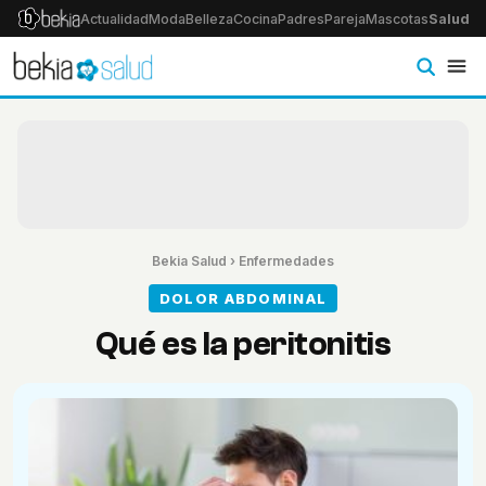
Actualidad
Moda
Belleza
Cocina
Padres
Pareja
Mascotas
Salud
Ps
Bekia Salud
›
Enfermedades
DOLOR ABDOMINAL
Qué es la peritonitis