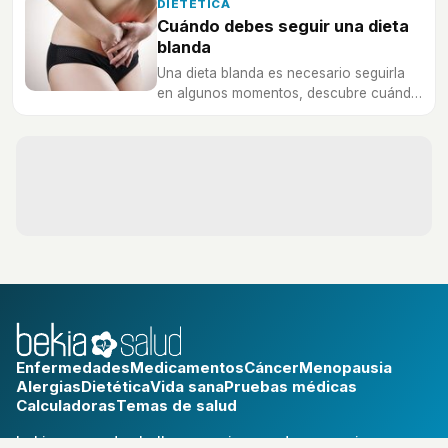
funcionan y cuáles son?
DIETÉTICA
Cuándo debes seguir una dieta
blanda
Una dieta blanda es necesario seguirla
en algunos momentos, descubre cuándo
y por qué es importante conocer este
tipo de alimentación.
Enfermedades
Medicamentos
Cáncer
Menopausia
Alergias
Dietética
Vida sana
Pruebas médicas
Calculadoras
Temas de salud
bekia.es
·
moda
·
belleza
·
cocina
·
padres
·
pareja
·