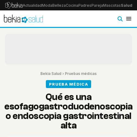
Actualidad
Moda
Belleza
Cocina
Padres
Pareja
Mascotas
Salud
Ps
Bekia Salud
›
Pruebas médicas
PRUEBA MÉDICA
Qué es una
esofagogastroduodenoscopia
o endoscopia gastrointestinal
alta