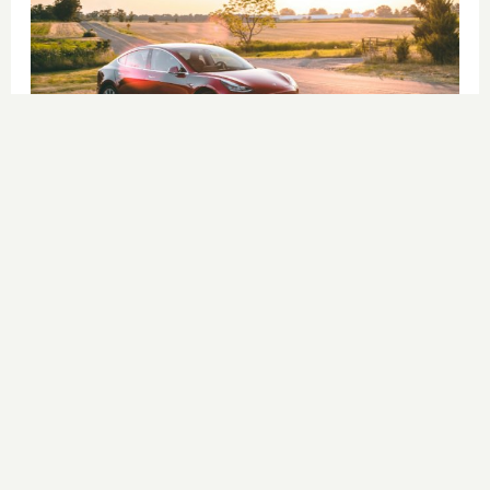
No es un coche cualquiera
Este coche te hará olvidar el sofá de
tu casa