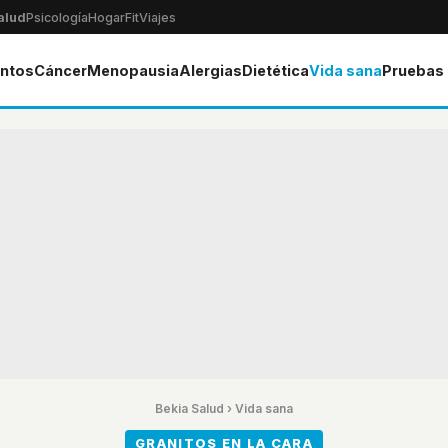
alud
Psicología
Hogar
Fit
Viajes
ntos
Cáncer
Menopausia
Alergias
Dietética
Vida sana
Pruebas
Bekia Salud
›
Vida sana
GRANITOS EN LA CARA