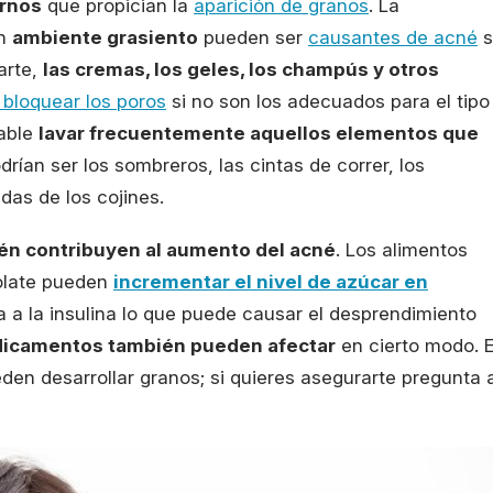
ernos
que propician la
aparición de granos
. La
un
ambiente grasiento
pueden ser
causantes de acné
s
arte,
las cremas, los geles, los champús y otros
bloquear los poros
si no son los adecuados para el tipo
dable
lavar frecuentemente aquellos elementos que
rían ser los sombreros, las cintas de correr, los
das de los cojines.
én contribuyen al aumento del acné
. Los alimentos
colate pueden
incrementar el nivel de azúcar en
ia a la insulina lo que puede causar el desprendimiento
icamentos también pueden afectar
en cierto modo. E
en desarrollar granos; si quieres asegurarte pregunta 