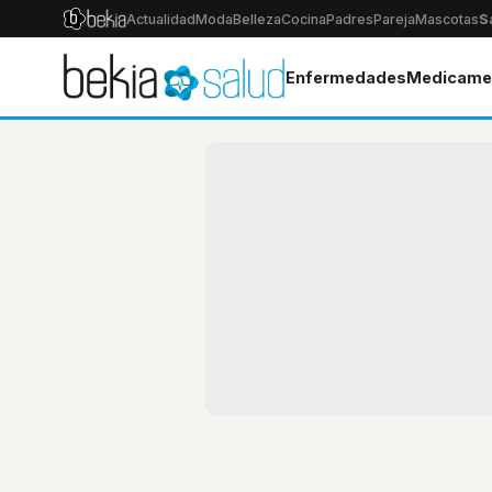
Actualidad
Moda
Belleza
Cocina
Padres
Pareja
Mascotas
S
Enfermedades
Medicame