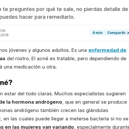
e te preguntes por qué te sale, no pierdas detalle de
é puedes hacer para remediarlo.
016
4 min
Compartir 
 2016
os jóvenes y algunos adultos. Es una
enfermedad de
eas
del rostro. El acné es tratable, pero dependiendo de
á una medicación u otra.
cné?
n estar del todo claras. Muchos especialistas sugieren
o de la hormona andrógeno
, que en general se produce
rmonas andrógeno también crecen las glándulas
 en las cuales puede llegar a meterse bacteria si no se
s en las mujeres van variando
, especialmente durant