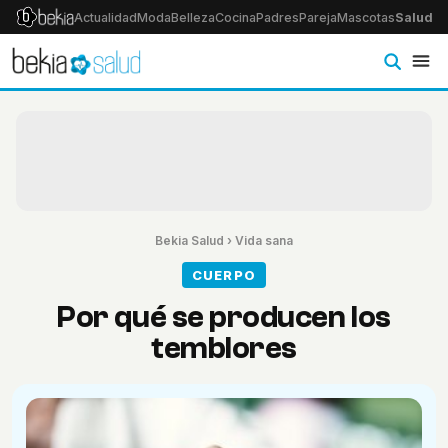
Actualidad
Moda
Belleza
Cocina
Padres
Pareja
Mascotas
Salud
Ps
Bekia Salud
›
Vida sana
CUERPO
Por qué se producen los
temblores