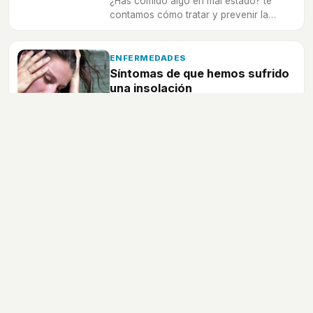
¿Has comido algo en mal estado? te
contamos cómo tratar y prevenir la
intoxicación alimentaria
ENFERMEDADES
Síntomas de que hemos sufrido
una insolación
En verano el calor puede jugarnos malas
pasadas, te ayudamos a identificar una
insolación o golpe de calor.
Enfermedades
Medicamentos
Cáncer
Menopausia