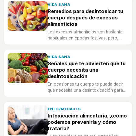
VIDA SANA
Remedios para desintoxicar tu
cuerpo después de excesos
alimenticios
Los excesos alimenticios son bastante
habituales en épocas festivas, pero,
¿qué es lo mejor que se puede hacer
después de haberlo hecho?
VIDA SANA
Señales que te advierten que tu
cuerpo necesita una
desintoxicación
En ocasiones tu cuerpo te puede decir
que necesita una desintoxicación para
estar sano, pero, ¿cuándo se está
seguro de que se necesita?
ENFERMEDADES
Intoxicación alimentaria, ¿cómo
podemos prevenirla y cómo
tratarla?