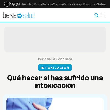
Actualidad
Moda
Belleza
Cocina
Padres
Pareja
Mascotas
Salud
Ps
Bekia Salud
›
Vida sana
INTOXICACIÓN
Qué hacer si has sufrido una
intoxicación