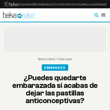
Actualidad
Moda
Belleza
Cocina
Padres
Pareja
Mascotas
Salud
Ps
Bekia Salud
›
Vida sana
EMBARAZO
¿Puedes quedarte
embarazada si acabas de
dejar las pastillas
anticonceptivas?