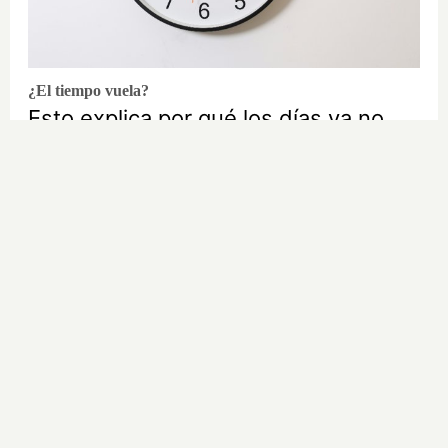
¿El tiempo vuela?
Esto explica por qué los días ya no
duran igual
DISCOVER WITH
LO MÁS LEÍDO EN SALUD
Flujo vaginal marrón, ¿cuándo preocuparse?
Fluoxetina para adelgazar, ¿recomendable?
¿Cuánto dura la regla normalmente y cuándo debemos
preocuparnos?