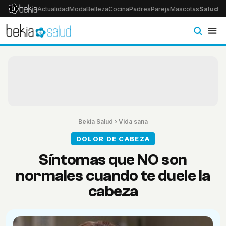
Actualidad
Moda
Belleza
Cocina
Padres
Pareja
Mascotas
Salud
Ps
Bekia Salud
›
Vida sana
DOLOR DE CABEZA
Síntomas que NO son
normales cuando te duele la
cabeza