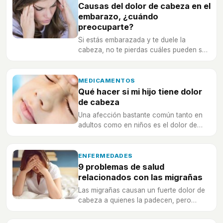
Causas del dolor de cabeza en el
embarazo, ¿cuándo
preocuparte?
Si estás embarazada y te duele la
cabeza, no te pierdas cuáles pueden ser
las causas que te lo están provocando.
MEDICAMENTOS
Qué hacer si mi hijo tiene dolor
de cabeza
Una afección bastante común tanto en
adultos como en niños es el dolor de
cabeza, por eso muchos padres se
preguntan 'qué hacer si mi hijo tiene
dolor de cabeza'.
ENFERMEDADES
9 problemas de salud
relacionados con las migrañas
Las migrañas causan un fuerte dolor de
cabeza a quienes la padecen, pero
además pueden causar otros problemas
asociados.