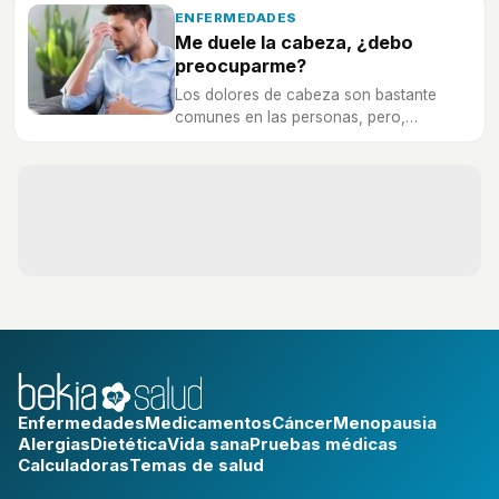
ENFERMEDADES
Me duele la cabeza, ¿debo
preocuparme?
Los dolores de cabeza son bastante
comunes en las personas, pero,
¿cuándo deberías comenzar a
preocuparte?
Enfermedades
Medicamentos
Cáncer
Menopausia
Alergias
Dietética
Vida sana
Pruebas médicas
Calculadoras
Temas de salud