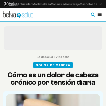
Actualidad
Moda
Belleza
Cocina
Padres
Pareja
Mascotas
Salud
Ps
Bekia Salud
›
Vida sana
DOLOR DE CABEZA
Cómo es un dolor de cabeza
crónico por tensión diaria