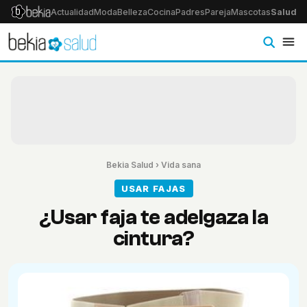
Actualidad
Moda
Belleza
Cocina
Padres
Pareja
Mascotas
Salud
Ps
Bekia Salud
›
Vida sana
USAR FAJAS
¿Usar faja te adelgaza la
cintura?