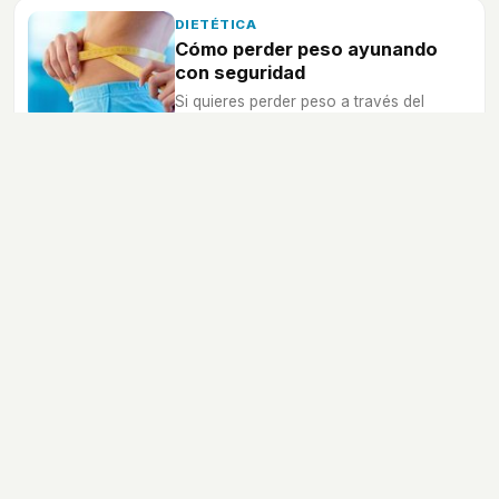
DIETÉTICA
Cómo perder peso ayunando
con seguridad
Si quieres perder peso a través del
ayuno, tendrás que hacerlo de forma
que sea seguro para tu salud.
DIETÉTICA
Cómo el ayuno intermitente
ayuda en la pérdida de peso
La dieta intermitente está teniendo cada
vez más popularidad porque puede
ayudar a perder peso, descubre cómo
conseguirlo.
VIDA SANA
¿Los masajes pueden hacerte
perder peso?
Los masajes son beneficiosos para
muchas cosas, pero, ¿te pueden ayudar
a que pierdas peso?