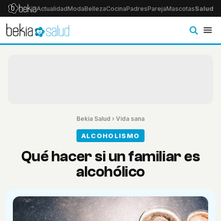
Actualidad
Moda
Belleza
Cocina
Padres
Pareja
Mascotas
Salud
Ps
Bekia Salud
›
Vida sana
ALCOHOLISMO
Qué hacer si un familiar es
alcohólico