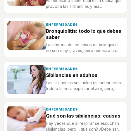
Es necesario saber cuál es la causa que
provoca las silibancias y así
diagnosticarlo y tratarlo correctamente.
ENFERMEDADES
Bronquiolitis: todo lo que debes
saber
La mayoría de los casos de bronquiolitis
no son muy graves, pero necesita un
tratamiento correcto para que no
empeore.
ENFERMEDADES
Sibilancias en adultos
Las sibilancias se suelen escuchar sobre
todo a la hora expulsar el aire, pero,
¿qué son exactamente y cómo afecta a
los adultos?
ENFERMEDADES
Qué son las sibilancias: causas
Hay veces que al respirar se escuchan
sibilancias, pero, ¿qué son? ¿Debe ser