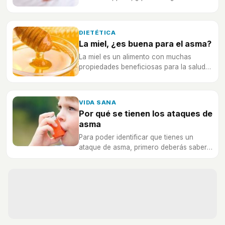
un motivo de preocupación grave?
DIETÉTICA
La miel, ¿es buena para el asma?
La miel es un alimento con muchas
propiedades beneficiosas para la salud,
pero, ¿sirve para tratar el asma?
VIDA SANA
Por qué se tienen los ataques de
asma
Para poder identificar que tienes un
ataque de asma, primero deberás saber
cuáles son los desencadenantes. Una
vez sabido esto, podrás actuar en
consecuencia.