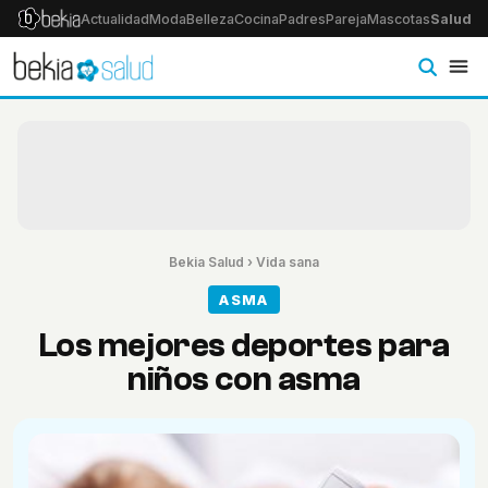
Actualidad
Moda
Belleza
Cocina
Padres
Pareja
Mascotas
Salud
Ps
Bekia Salud
›
Vida sana
ASMA
Los mejores deportes para
niños con asma