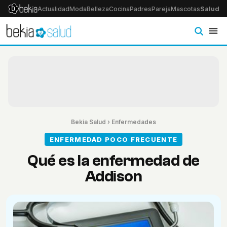
Actualidad
Moda
Belleza
Cocina
Padres
Pareja
Mascotas
Salud
Ps
Bekia Salud
›
Enfermedades
ENFERMEDAD POCO FRECUENTE
Qué es la enfermedad de
Addison