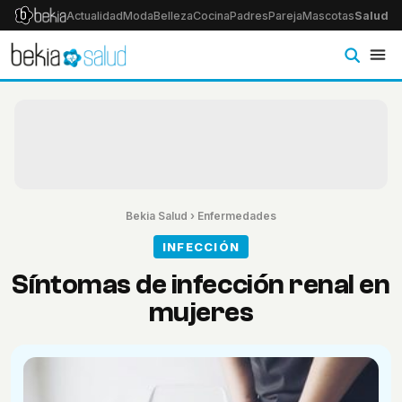
Actualidad
Moda
Belleza
Cocina
Padres
Pareja
Mascotas
Salud
Ps
Bekia Salud
›
Enfermedades
INFECCIÓN
Síntomas de infección renal en
mujeres