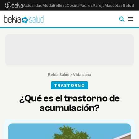
Actualidad
Moda
Belleza
Cocina
Padres
Pareja
Mascotas
Salud
Ps
Bekia Salud
›
Vida sana
TRASTORNO
¿Qué es el trastorno de
acumulación?