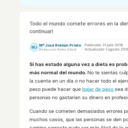
Todo el mundo comete errores en la diet
continuar!
Mª José Roldán Prieto
Publicado
31 julio 2018
MJ
Actualizado 1 agosto 201
Redacción Bekia Salud
Si has estado alguna vez a dieta es prob
más normal del mundo.
No te sientas cu
la cuenta en un día o no hacer todo el ejerc
peso puede hacer que
bajar de peso
sea d
personas no gastarían su dinero en profesi
Cuando se cometen demasiados errores pu
muchos casos, que las personas se den po
camino correcto pude ser más fácil de lo q