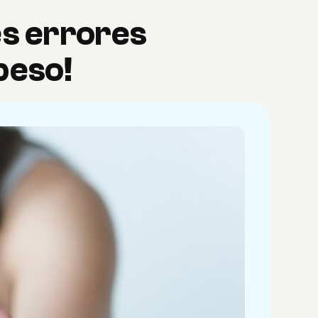
s errores
 peso!