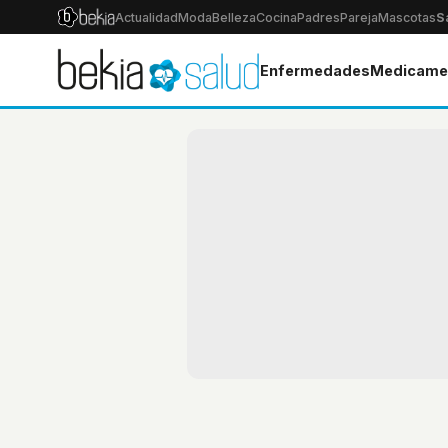
Actualidad
Moda
Belleza
Cocina
Padres
Pareja
Mascotas
S
Enfermedades
Medicame