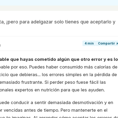
a, ¡pero para adelgazar solo tienes que aceptarlo y
4 min
Compartir 
8
able que hayas cometido algún que otro error y es lo
lpable por eso. Puedes haber consumido más calorías de
icio que debieras... los errores simples en la pérdida de
emasiado frustrante. Si perder peso fuese fácil las
onales expertos en nutrición para que les ayuden.
ede conducir a sentir demasiada desmotivación y en
r vencidas antes de tiempo. Pero mantenerte en el
ue te imaginas. Al aprender cómo aceptar los errores d