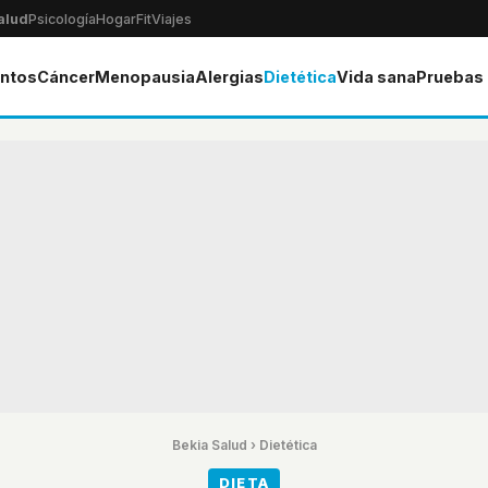
alud
Psicología
Hogar
Fit
Viajes
ntos
Cáncer
Menopausia
Alergias
Dietética
Vida sana
Pruebas
Bekia Salud
›
Dietética
DIETA