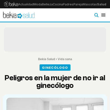
Actualidad
Moda
Belleza
Cocina
Padres
Pareja
Mascotas
Salud
Ps
Bekia Salud
›
Vida sana
GINECÓLOGO
Peligros en la mujer de no ir al
ginecólogo